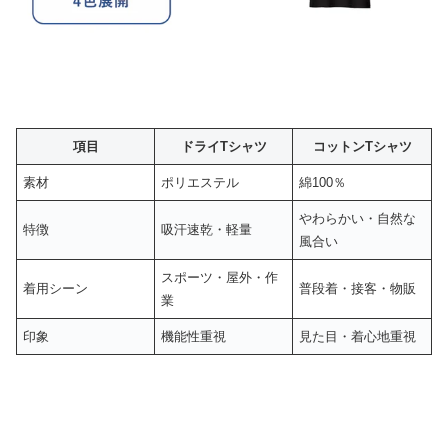
項目
ドライTシャツ
コットンTシャツ
素材
ポリエステル
綿100％
やわらかい・自然な
特徴
吸汗速乾・軽量
風合い
スポーツ・屋外・作
着用シーン
普段着・接客・物販
業
印象
機能性重視
見た目・着心地重視