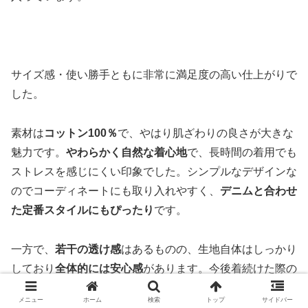
サイズ感・使い勝手ともに非常に満足度の高い仕上がりで
した。
素材は
コットン100％
で、やはり肌ざわりの良さが大きな
魅力です。
やわらかく自然な着心地
で、長時間の着用でも
ストレスを感じにくい印象でした。シンプルなデザインな
のでコーディネートにも取り入れやすく、
デニムと合わせ
た定番スタイルにもぴったり
です。
一方で、
若干の透け感
はあるものの、生地自体はしっかり
しており
全体的には安心感
があります。今後着続けた際の
首まわりのヨレについては少し気になるところですが、長
メニュー
ホーム
検索
トップ
サイドバー
期使用で確認していきたいポイントです。