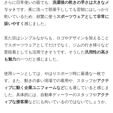
さらに日常使いの面でも、
洗濯後の乾きの早さは大きなメ
リット
です。夜に洗って部屋干ししても翌朝にはしっかり
乾いているため、頻繁に使う
スポーツウェアとして非常に
扱いやすく
感じました。
見た目はシンプルながらも、ロゴやデザインを加えること
でスポーツウェアとしてだけでなく、ジムの行き帰りなど
普段着としても活用できそうです。そうした
汎用性の高さ
も魅力
の一つだと感じました。
使用シーンとしては、やはりスポーツ時に最適な一枚で
す。また、動きの多い現場での着用や、スタッフが
アクテ
ィブに動く企業ユニフォームなど
にも適していると感じま
した。具体的には、自動車ディーラーのスタッフや
アクテ
ィブな接客業
などにも向いているのではないでしょうか。