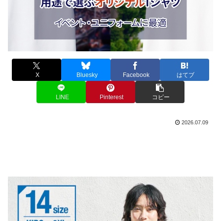
X
Bluesky
Facebook
はてブ
LINE
Pinterest
コピー
2026.07.09