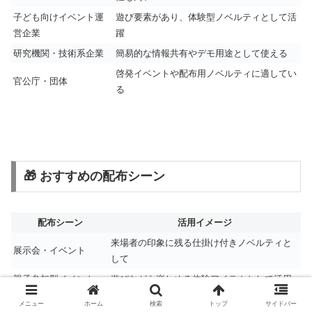
子ども向けイベント運
遊び要素があり、体験型ノベルティとして活
営企業
躍
研究機関・技術系企業
簡易的な情報共有やデモ用途として使える
啓発イベントや配布用ノベルティに適してい
官公庁・団体
る
🎁 おすすめの配布シーン
配布シーン
活用イメージ
来場者の印象に残る仕掛け付きノベルティと
展示会・イベント
して
親子参加型イベント
遊びながら楽しめる体験アイテムとして活用
キャンペーン・記念品
名入れでオリジナル感を演出
メニュー
ホーム
検索
トップ
サイドバー