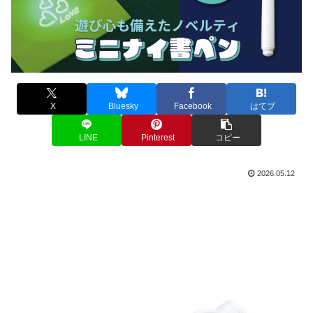
X
Bluesky
Facebook
はてブ
LINE
Pinterest
コピー
2026.05.12