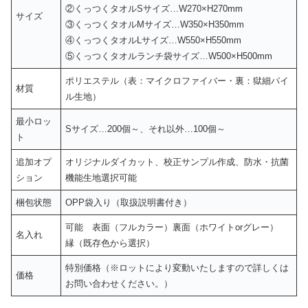
②くっつくタオルSサイズ…W270×H270mm
サイズ
③くっつくタオルMサイズ…W350×H350mm
④くっつくタオルLサイズ…W550×H550mm
⑤くっつくタオルランチ袋サイズ…W500×H500mm
ポリエステル（表：マイクロファイバー・裏：獄細パイ
材質
ル生地）
最小ロッ
Sサイズ…200個～、それ以外…100個～
ト
追加オプ
オリジナルダイカット、校正サンプル作成、防水・抗菌
ション
機能生地選択可能
梱包状態
OPP袋入り（取扱説明書付き）
可能 表面（フルカラー）裏面（ホワイトorグレー）
名入れ
縁（既存色から選択）
特別価格（※ロットにより変動いたしますので詳しくは
価格
お問い合わせください。）