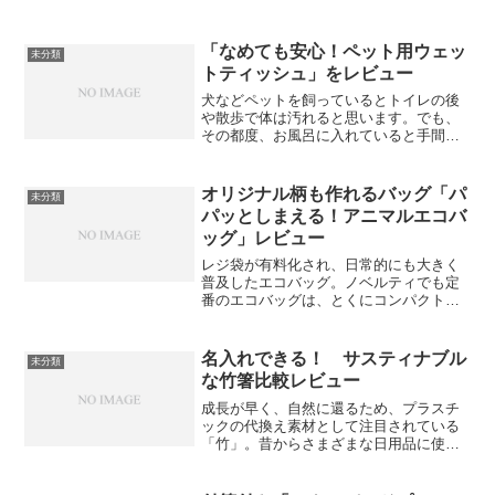
「なめても安心！ペット用ウェッ
未分類
トティッシュ」をレビュー
犬などペットを飼っているとトイレの後
や散歩で体は汚れると思います。でも、
その都度、お風呂に入れていると手間が
かかりますしペットも嫌がります。そん
な時に便利なのがペット用ウェットティ
ッシュであり、すでに活用しているとい
オリジナル柄も作れるバッグ「パ
未分類
う人もいるかもしれません...
パッとしまえる！アニマルエコバ
ッグ」レビュー
レジ袋が有料化され、日常的にも大きく
普及したエコバッグ。ノベルティでも定
番のエコバッグは、とくにコンパクトに
折りたたみでき、持ち歩きしやすいもの
が人気です。今回は、くしゃっと丸める
と動物の顔になる、「パパッとしまえ
名入れできる！ サスティナブル
未分類
る！アニマルエコバッグ」を...
な竹箸比較レビュー
成長が早く、自然に還るため、プラスチ
ックの代換え素材として注目されている
「竹」。昔からさまざまな日用品に使わ
れてきた素材ですが、現代では民芸品だ
けでなく、さまざまなデザインのアイテ