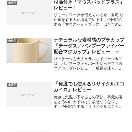
ムがつくられています。今回は、そんな
付箋付き「マウスパッドプラス」
未分類
竹を使用した「お箸」2製...
レビュー！
リモートワークが増えている今、自宅で
仕事をする人が増えています。今回紹介
する「マウスパッドプラス」はただのマ
ウスパッドではなく、中に付箋が収納さ
れた機能付きマウスパッド！マウスパッ
ドの中に付箋が収納されているので、思
ナチュラルな素材感のプラカップ
未分類
いついたら忘れないうちに...
「テーダス／バンブーファイバー
配合マグカップ」レビュー ～
SDGsノベルティ～
パッケージもナチュラルなイメージ今回
は、バンブーファイバーを使ったプラ製
マグカップをレビュー！成長が速く、土
に還るサスティナブルな素材「竹」を細
かな繊維にした「バンブーファイバ
ー」。パウダー状に固めて成形すること
「何度でも使えるリサイクルエコ
未分類
でプラスチック使用量を削減で...
カイロ」レビュー
急激に気温が下がるこの季節、手元の暖
をとるのにカイロは手放せなくなりま
す。今回紹介する「リサイクルエコカイ
ロ」は、中のジェルを温めることで何回
も繰り返し使える環境にやさしいカイロ
です。カイロ内部の金属プレートを「パ
キッ」と音が鳴るまで押し曲...