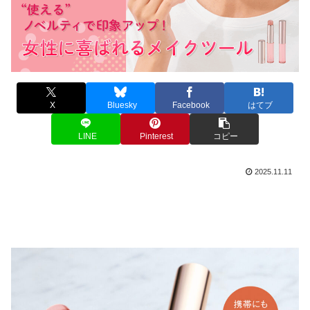
X
Bluesky
Facebook
はてブ
LINE
Pinterest
コピー
2025.11.11