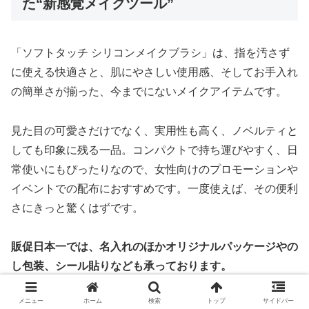
た“新感覚メイクツール”
「ソフトタッチ シリコンメイクブラシ」は、指を汚さず
に使える快適さと、肌にやさしい使用感、そしてお手入れ
の簡単さが揃った、今までにないメイクアイテムです。
見た目の可愛さだけでなく、実用性も高く、ノベルティと
しても印象に残る一品。コンパクトで持ち運びやすく、日
常使いにもぴったりなので、女性向けのプロモーションや
イベントでの配布におすすめです。一度使えば、その便利
さにきっと驚くはずです。
販促日本一では、名入れのほかオリジナルパッケージやの
し包装、シール貼りなども承っております。
予算や納期など、様々なご要望にお応えし柔軟にご提案が
メニュー
ホーム
検索
トップ
サイドバー
可能です。