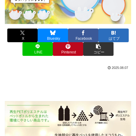
X
Bluesky
Facebook
はてブ
LINE
Pinterest
コピー
2025.08.07