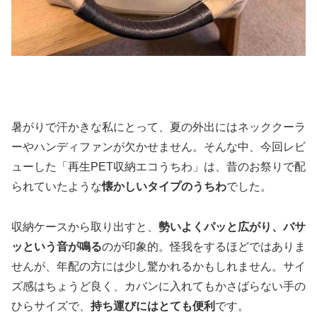
暑がりで汗かきな私にとって、夏の外出にはネッククーラ
ーやハンディファンが欠かせません。そんな中、今回レビ
ューした「再生PET収納エコうちわ」は、昔のお祭りで配
られていたような
懐かしいタイプのうちわ
でした。
収納ケースから取り出すと、
勢いよくパッと広がり、バサ
ッという音が鳴る
のが印象的。怪我をするほどではありま
せんが、年配の方には少し驚かれるかもしれません。サイ
ズ感はちょうど良く、カバンに入れてもかさばらない手の
ひらサイズで、
持ち運びにはとても便利
です。